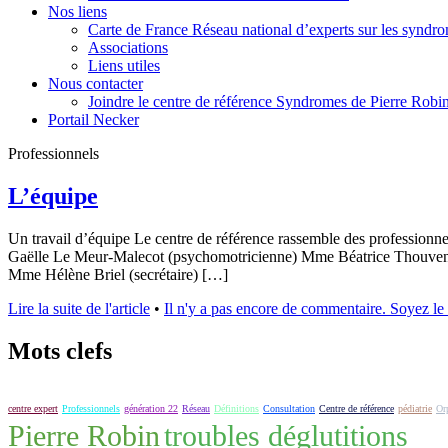
Nos liens
Carte de France Réseau national d’experts sur les syndr
Associations
Liens utiles
Nous contacter
Joindre le centre de référence Syndromes de Pierre Robi
Portail Necker
Professionnels
L’équipe
Un travail d’équipe Le centre de référence rassemble des professionn
Gaëlle Le Meur-Malecot (psychomotricienne) Mme Béatrice Thouvenin
Mme Hélène Briel (secrétaire) […]
Lire la suite de l'article
•
Il n'y a pas encore de commentaire. Soyez le 1
Mots clefs
centre expert
Professionnels
génération 22
Réseau
Définitions
Consultation
Centre de référence
pédiatrie
Or
Pierre Robin
troubles déglutitions