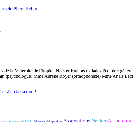
omes de Pierre Robin
n
els de la Maternité de l’hôpital Necker Enfants malades Pédiatrie gén
 (psychologue) Mme Aurélie Royer (orthophoniste) Mme Anaïs Léon (i
er à en laisser un !
Associations
Necker
Association
phanet
Syndrome de Robin
Education thérapeutique